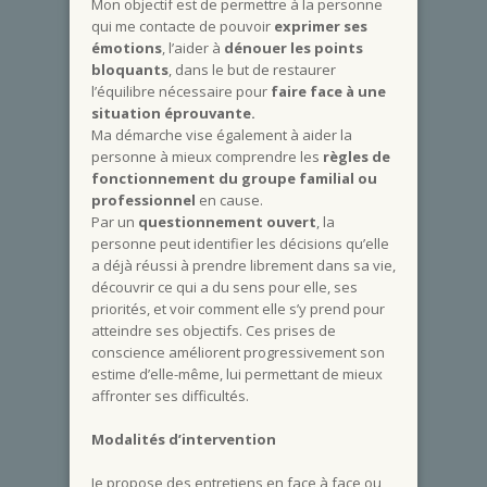
Mon objectif est de permettre à la personne
qui me contacte de pouvoir
exprimer ses
émotions
, l’aider à
dénouer les points
bloquants
, dans le but de restaurer
l’équilibre nécessaire pour
faire face à une
situation éprouvante.
Ma démarche vise également à aider la
personne à mieux comprendre les
règles de
fonctionnement du groupe familial ou
professionnel
en cause.
Par un
questionnement ouvert
, la
personne peut identifier les décisions qu’elle
a déjà réussi à prendre librement dans sa vie,
découvrir ce qui a du sens pour elle, ses
priorités, et voir comment elle s’y prend pour
atteindre ses objectifs. Ces prises de
conscience améliorent progressivement son
estime d’elle-même, lui permettant de mieux
affronter ses difficultés.
Modalités d’intervention
Je propose des entretiens en face à face ou